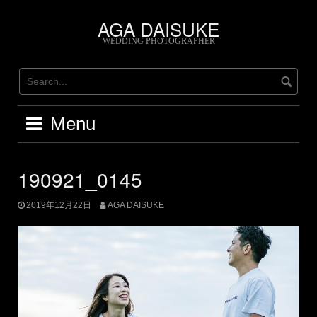
Skip
AGA DAISUKE
to
content
WEDDING PHOTOGRAPHER
Menu
190921_0145
2019年12月22日
AGA DAISUKE